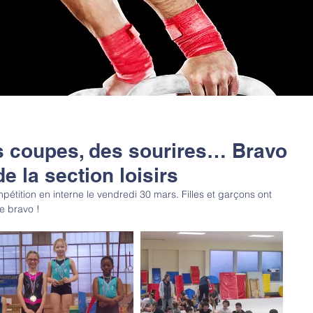
s coupes, des sourires… Bravo
 la section loisirs
étition en interne le vendredi 30 mars. Filles et garçons ont 
e bravo !