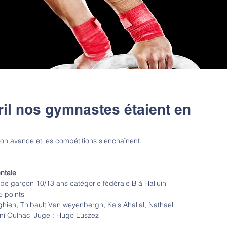
ril nos gymnastes étaient en
on avance et les compétitions s'enchaînent.
entale
ipe garçon 10/13 ans catégorie fédérale B à Halluin
 points
hien, Thibault Van weyenbergh, Kais Ahallal, Nathael 
éni Oulhaci Juge : Hugo Luszez