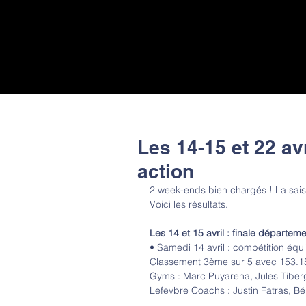
Les 14-15 et 22 av
action
2 week-ends bien chargés ! La sais
Voici les résultats.
Les 14 et 15 avril : finale départem
• Samedi 14 avril : compétition équ
Classement 3ème sur 5 avec 153.15
Gyms : Marc Puyarena, Jules Tiberg
Lefevbre Coachs : Justin Fatras, B