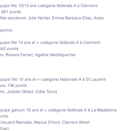
quipe fille 10/13 ans catégorie fédérale A à Clermont
.861 points
lie-sandevoir, Julie Nortier, Emma Barbaux-Elias, Anais 
eprimo
uipe fille 14 ans et + catégorie fédérale A à Clermont
562 points
ers, Roxane Fenart, Agathe Niedlispacher
uipe fille 10 ans et + catégorie Nationale A à St Laurent-
vec 136 points
n, Juliette Obled, Odile Torcq
équipe garçon 10 ans et + catégorie fédérale A à La Madeleine 
oints
, Edouard Ramade, Marius D'hont, Clément Welsh
lhaci