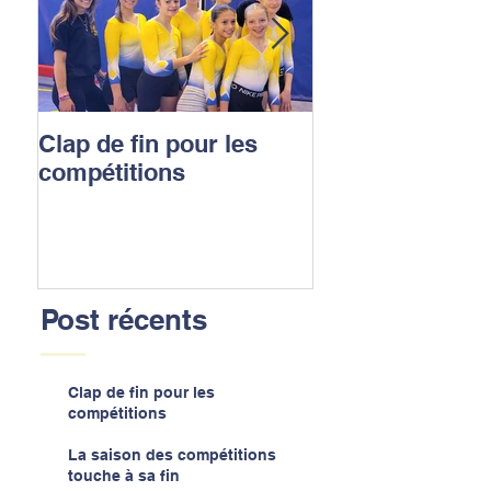
Clap de fin pour les
La saison des
compétitions
compétitions t
sa fin
Post récents
Clap de fin pour les
compétitions
La saison des compétitions
touche à sa fin