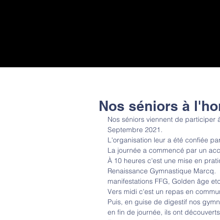
Nos séniors à l'h
Nos séniors viennent de participer à
Septembre 2021.
L'organisation leur a été confiée 
La journée a commencé par un accue
À 10 heures c'est une mise en prati
Renaissance Gymnastique Marcq.  À 
manifestations FFG, Golden âge etc
Vers midi c'est un repas en commun
Puis, en guise de digestif nos gymna
en fin de journée, ils ont découverts