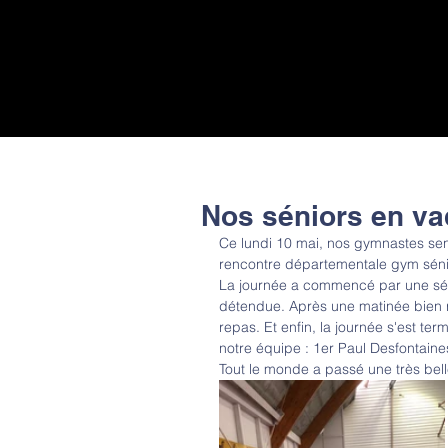
Nos séniors en vad
Ce lundi 10 mai, nos gymnastes sen
rencontre départementale gym sénio
La journée a commencé par une sé
détendue. Après une matinée bien r
repas. Et enfin, la journée s'est te
notre équipe : 1er Paul Desfontain
Tout le monde a passé une très bell