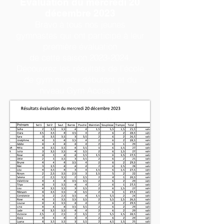
Évaluation du mercredi 20
décembre 2023
Bravo à tous nos jeunes
gymnastes qui ont participé à leur
première évaluation
de cette saison 20
23-2024.
Découvrez les résultats de l'école
de gym niveau débutant et du
niveau Gym
Access !