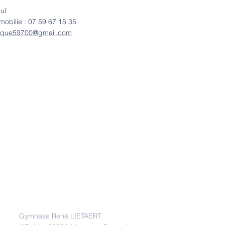
ul
mobilie :
07 59 67 15 35
tique59700@gmail.com
Adresse
Gymnase René LIETAERT