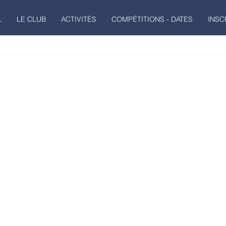
L
LE CLUB
ACTIVITÉS
COMPÉTITIONS - DATES
INSC