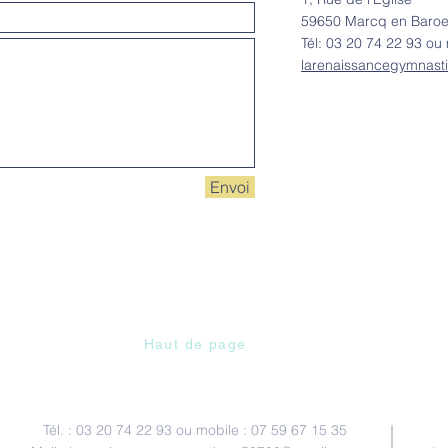
59650 Marcq en Baroe
Tél: 03 20 74 22 93 ou 
larenaissancegymnas
Envoi
INSCRIPTIONS
ACTUALITÉS
More
Haut de page
Contactez-nous
Tél. : 03 20 74 22 93 ou mobile : 07 59 67 15 35