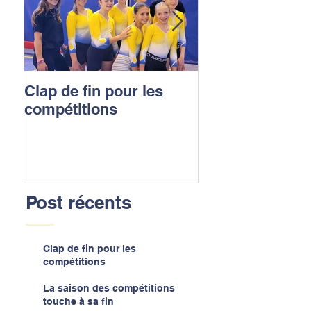
Clap de fin pour les
La saison des
compétitions
compétitions t
sa fin
Post récents
Clap de fin pour les
compétitions
La saison des compétitions
touche à sa fin