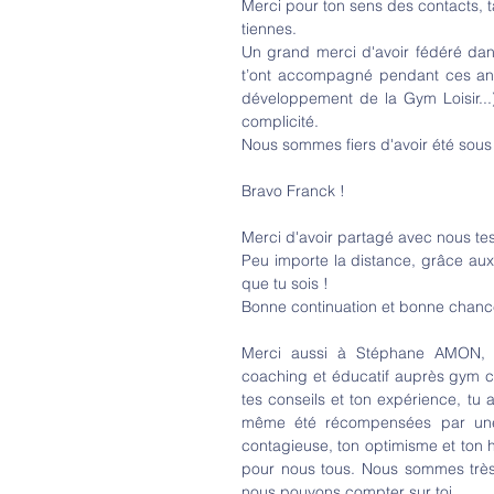
Merci pour ton sens des contacts, ta
tiennes.
Un grand merci d'avoir fédéré da
t’ont accompagné pendant ces anné
développement de la Gym Loisir...)
complicité.
Nous sommes fiers d'avoir été sous
Bravo Franck !
Merci d'avoir partagé avec nous tes 
Peu importe la distance, grâce aux 
que tu sois !
Bonne continuation et bonne chance
Merci aussi à Stéphane AMON, no
coaching et éducatif auprès gym co
tes conseils et ton expérience, tu 
même été récompensées par une v
contagieuse, ton optimisme et ton h
pour nous tous. Nous sommes très
nous pouvons compter sur toi.