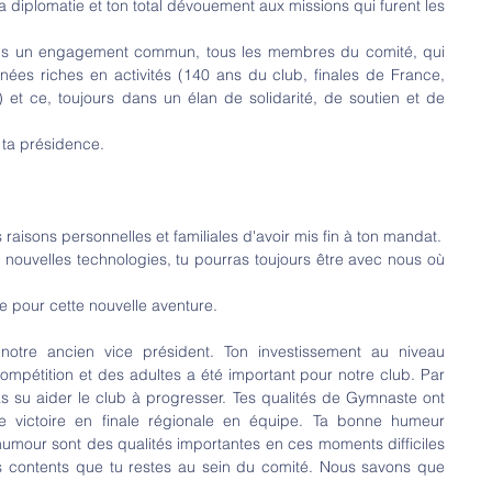
 diplomatie et ton total dévouement aux missions qui furent les 
ns un engagement commun, tous les membres du comité, qui 
es riches en activités (140 ans du club, finales de France, 
 et ce, toujours dans un élan de solidarité, de soutien et de 
 ta présidence.
raisons personnelles et familiales d'avoir mis fin à ton mandat.
nouvelles technologies, tu pourras toujours être avec nous où 
 pour cette nouvelle aventure.
tre ancien vice président. Ton investissement au niveau 
mpétition et des adultes a été important pour notre club. Par 
as su aider le club à progresser. Tes qualités de Gymnaste ont 
ictoire en finale régionale en équipe. Ta bonne humeur 
umour sont des qualités importantes en ces moments difficiles 
 contents que tu restes au sein du comité. Nous savons que 