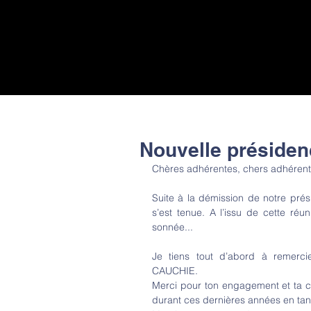
Nouvelle présiden
Chères adhérentes, chers adhérent
Suite à la démission de notre prési
s’est tenue. A l’issu de cette réu
sonnée...
Je tiens tout d’abord à remerci
CAUCHIE.
Merci pour ton engagement et ta c
durant ces dernières années en ta