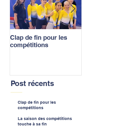
Clap de fin pour les
La saison des
compétitions
compétitions t
sa fin
Post récents
Clap de fin pour les
compétitions
La saison des compétitions
touche à sa fin