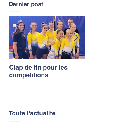
Dernier post
Clap de fin pour les
La saison des
compétitions
compétitions t
fin
Toute l'actualité