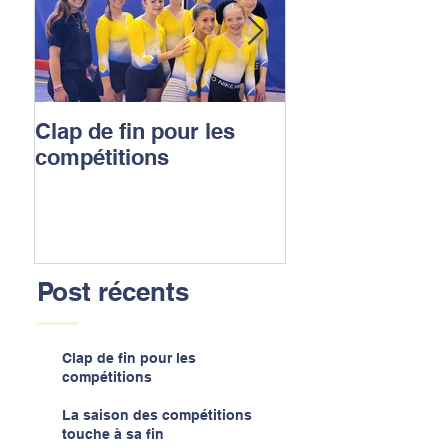
Clap de fin pour les
La saison des
compétitions
compétitions t
sa fin
Post récents
Clap de fin pour les
compétitions
La saison des compétitions
touche à sa fin