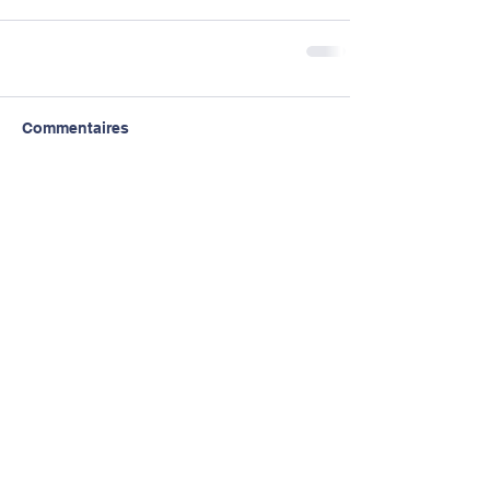
Commentaires
Rédigez un commentaire...
Haut de page
Contactez-nous
Tél. :
03 20 74 22 93
ou mobile :
07 59 67 15 35