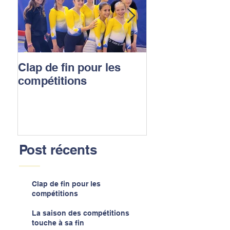
Clap de fin pour les
La saison des
compétitions
compétitions t
sa fin
Post récents
Clap de fin pour les
compétitions
La saison des compétitions
touche à sa fin