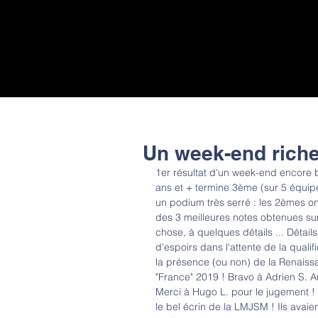
Un week-end rich
1er résultat d'un week-end encore 
ans et + termine 3ème (sur 5 équipe
un podium très serré : les 2èmes ont
des 3 meilleures notes obtenues su
chose, à quelques détails ... Détail
d'espoirs dans l'attente de la qualif
la présence (ou non) de la Renaissa
"France" 2019 ! Bravo à Adrien S. A
Merci à Hugo L. pour le jugement ! 
le bel écrin de la LMJSM ! Ils avai