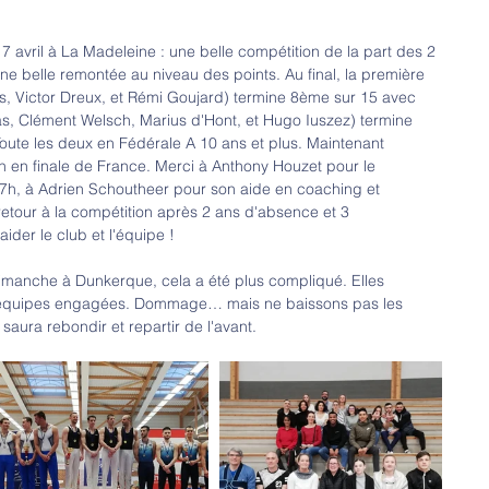
7 avril à La Madeleine : une belle compétition de la part des 2 
 belle remontée au niveau des points. Au final, la première 
s, Victor Dreux, et Rémi Goujard) termine 8ème sur 15 avec 
s, Clément Welsch, Marius d'Hont, et Hugo Iuszez) termine 
oute les deux en Fédérale A 10 ans et plus. Maintenant 
on en finale de France. Merci à Anthony Houzet pour le 
17h, à Adrien Schoutheer pour son aide en coaching et 
etour à la compétition après 2 ans d'absence et 3 
ider le club et l'équipe !
dimanche à Dunkerque, cela a été plus compliqué. Elles 
4 équipes engagées. Dommage… mais ne baissons pas les 
ura rebondir et repartir de l'avant.