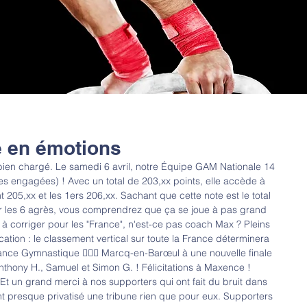
e en émotions
bien chargé. Le samedi 6 avril, notre Équipe GAM Nationale 14 
s engagées) ! Avec un total de 203,xx points, elle accède à 
 205,xx et les 1ers 206,xx. Sachant que cette note est le total 
r les 6 agrès, vous comprendrez que ça se joue à pas grand 
s à corriger pour les "France", n'est-ce pas coach Max ? Pleins 
ication : le classement vertical sur toute la France déterminera 
nce Gymnastique 🤸🏼‍♂️ Marcq-en-Barœul à une nouvelle finale 
nthony H., Samuel et Simon G. ! Félicitations à Maxence ! 
Et un grand merci à nos supporters qui ont fait du bruit dans 
ent presque privatisé une tribune rien que pour eux. Supporters 