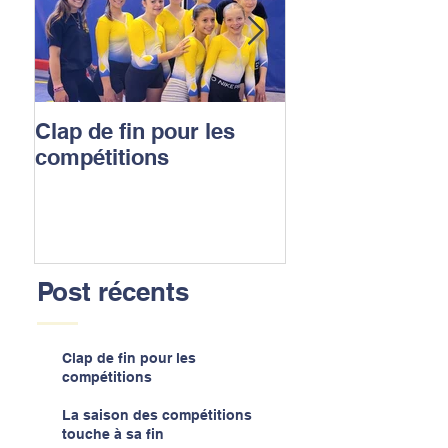
Clap de fin pour les
La saison des
compétitions
compétitions t
sa fin
Post récents
Clap de fin pour les
compétitions
La saison des compétitions
touche à sa fin