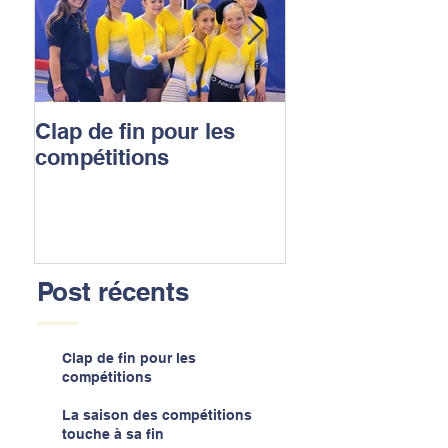
Clap de fin pour les
La saison des
compétitions
compétitions t
sa fin
Post récents
Clap de fin pour les
compétitions
La saison des compétitions
touche à sa fin