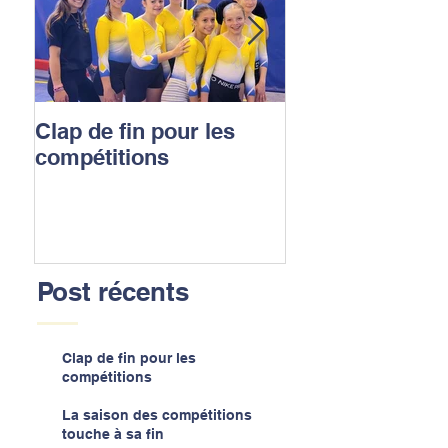
Clap de fin pour les
La saison des
compétitions
compétitions t
sa fin
Post récents
Clap de fin pour les
compétitions
La saison des compétitions
touche à sa fin