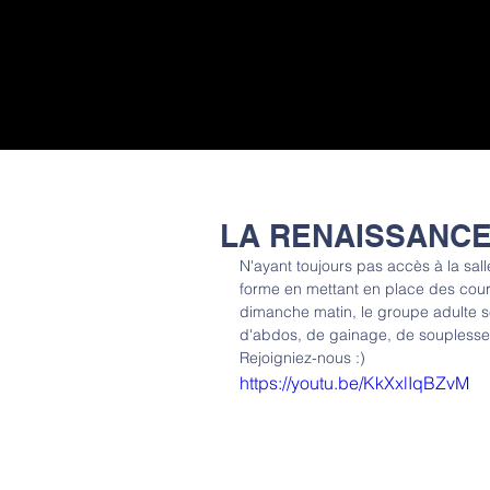
LA RENAISSANCE
N'ayant toujours pas accès à la sa
forme en mettant en place des cours 
dimanche matin, le groupe adulte s
d'abdos, de gainage, de souplesse
Rejoigniez-nous :)
https://youtu.be/KkXxlIqBZvM