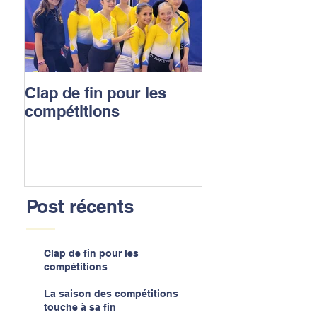
Clap de fin pour les
La saison des
compétitions
compétitions t
sa fin
Post récents
Clap de fin pour les
compétitions
La saison des compétitions
touche à sa fin