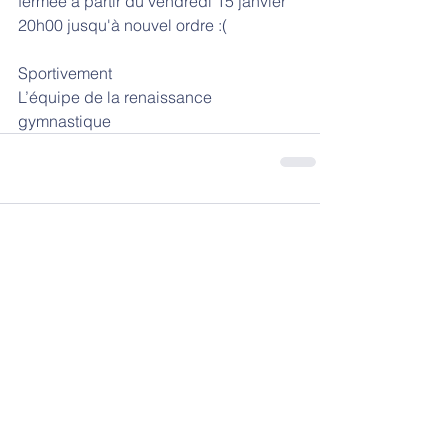
fermée à partir du vendredi 15 janvier 
20h00 jusqu'à nouvel ordre :(
Sportivement
L’équipe de la renaissance 
gymnastique
Commentaires
Rédigez un commentaire...
Haut de page