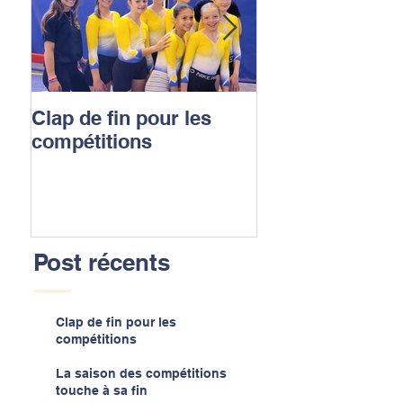
Clap de fin pour les
La saison des
compétitions
compétitions t
sa fin
Post récents
Clap de fin pour les
compétitions
La saison des compétitions
touche à sa fin