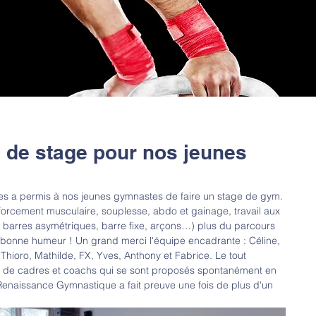
 de stage pour nos jeunes
s a permis à nos jeunes gymnastes de faire un stage de gym. 
rcement musculaire, souplesse, abdo et gainage, travail aux 
t, barres asymétriques, barre fixe, arçons…) plus du parcours 
la bonne humeur ! Un grand merci l'équipe encadrante : Céline, 
, Thioro, Mathilde, FX, Yves, Anthony et Fabrice. Le tout 
e de cadres et coachs qui se sont proposés spontanément en 
a Renaissance Gymnastique a fait preuve une fois de plus d'un 