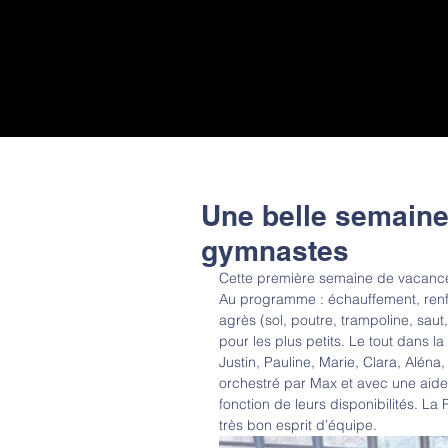
Une belle semaine
gymnastes
Cette première semaine de vacance
Au programme : échauffement, renfo
agrès (sol, poutre, trampoline, sau
pour les plus petits. Le tout dans 
Justin, Pauline, Marie, Clara, Aléna
orchestré par Max et avec une aid
fonction de leurs disponibilités. L
très bon esprit d’équipe.